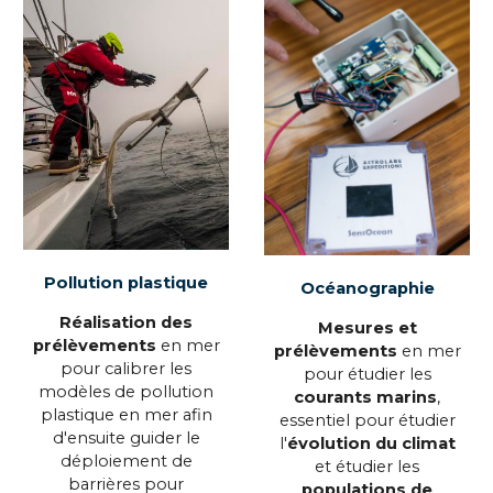
Pollution plastique
Océanographie
R
éalis
ation
des
M
esures et
prélèvements
en mer
prélèvements
en mer
pour calibrer les
pour étudier les
modèles de pollution
courants marins
,
plastique en mer afin
essentiel pour étudier
d'ensuite guider le
l'
évolution du climat
déploiement de
et étudier les
barrières pour
populations de