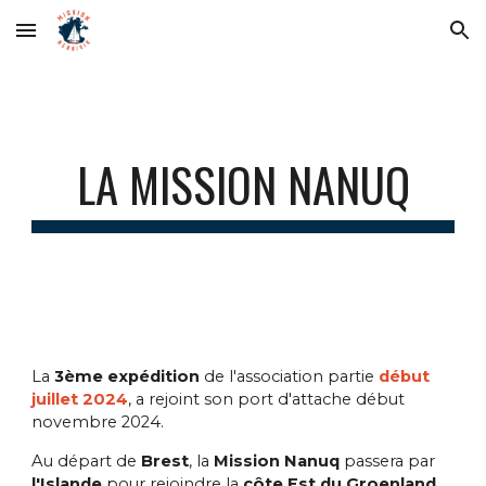
Skip to main content
Skip to navigation
LA MISSION
NANUQ
La
3ème
expédition
de l'association
partie
début
juillet 2024
, a rejoint son port d'attache début
novembre 2024.
Au départ
de
Brest
, la
Mission Nanuq
passera par
l'Islande
pour rejoindre la
côte Est du Groenland
.