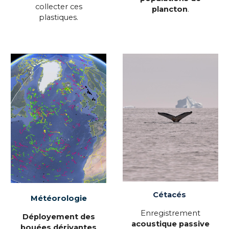
collecter ces
plancton
.
plastiques.
Cétacés
Météorologie
Enregistrement
D
éploye
ment
des
acoustique passive
bouées dérivantes