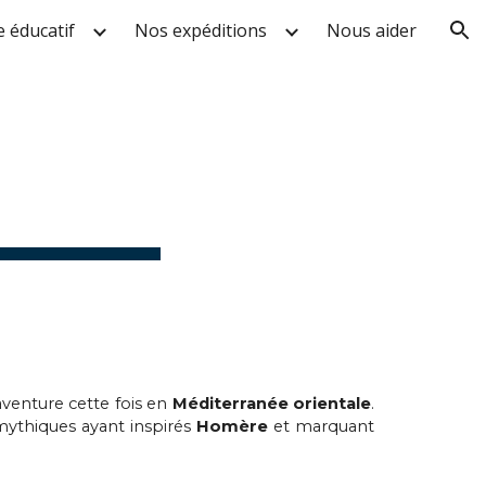
 éducatif
Nos expéditions
Nous aider
ion
E
’aventure cette fois en
Méditerranée orientale
.
mythiques ayant inspirés
Homère
et marquant