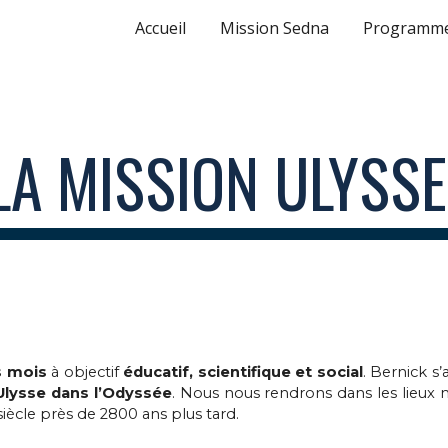
Accueil
Mission Sedna
Programme
ip to main content
Skip to navigat
LA MISSION ULYSS
s mois
à objectif
éducatif,
scientifique et social
. Bernick s
Ulysse dans l’Odyssée
. Nous nous rendrons dans les lieux 
iècle près de 2800 ans plus tard.