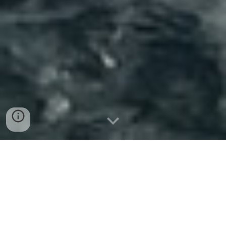
L'association Nerrivik
a
vu le jour sur les bords
de la rade de Toulon au début de l'année
2020
.
Elle
a été créée par des amis de longue date, dont
le
mener des
grandes aventures à la
rêve est de
voile
afin de mieux
comprendre les milieux
marins et leur évolution
.